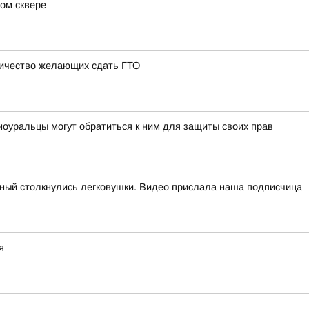
ом сквере
личество желающих сдать ГТО
ноуральцы могут обратиться к ним для защиты своих прав
рный столкнулись легковушки. Видео прислала наша подписчица
я