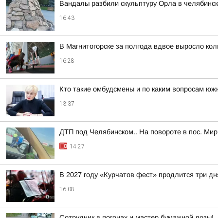
Вандалы разбили скульптуру Орла в челябинск
16:43
В Магнитогорске за полгода вдвое выросло ко
16:28
Кто такие омбудсмены и по каким вопросам юж
13:37
ДТП под Челябинском.. На повороте в пос. Ми
14:27
В 2027 году «Курчатов фест» продлится три дн
16:08
Сотрудник в погонах и мастер бумажной лозы!