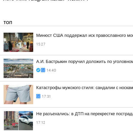
ТОП
Минюст США поддержал иск православного мон
15:27
А.И. Бастрыкин поручил доложить по уголовном
14:40
Катастрофы мужского стиля: сандалии с носка
17:31
Не разъехались: в ДТП на перекрестке постра
17:12