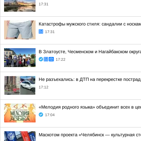
17:31
Катастрофы мужского стиля: сандалии с носка
17:31
В Златоусте, Чесменском и Нагайбакском окру
17:22
Не разъехались: в ДТП на перекрестке постра
17:12
«Мелодия родного языка» объединит всех в це
17:04
Маскотом проекта «Челябинск — культурная с