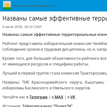
Названы самые эффективные терри
СМИ
9 июля 2026, 18:10
Названы самые эффективные территориальные южно
Рейтинг представила избирательная комиссия Челябин
соблюдение сроков и трудовая дисциплина, но и, на
Кроме того, для большей объективности рейтинга вс
от имеющихся ресурсов и специфики работы.
Лучшей в первой группе стала комиссия Тракторозавод
Названы: ТИК Красноармейского округа, Кыштыма, 
избиркомы Каслинского и Увельского округов.
Читайте нас в
Телеграм
| в
MAX
| в
VK
Источник:
Telegram-канал "Полит74"