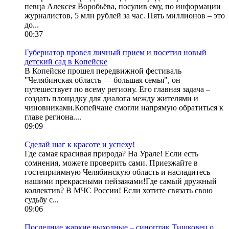
певца Алексея Воробьёва, посулив ему, по информации
журналистов, 5 млн рублей за час. Пять миллионов – это
до...
00:37
Губернатор провел личный прием и посетил новый
детский сад в Копейске
В Копейске прошел передвижной фестиваль
"Челябинская область — большая семья", он
путешествует по всему региону. Его главная задача –
создать площадку для диалога между жителями и
чиновниками.Копейчане смогли напрямую обратиться к
главе региона....
09:09
Сделай шаг к красоте и успеху!
Где самая красивая природа? На Урале! Если есть
сомнения, можете проверить сами. Приезжайте в
гостеприимную Челябинскую область и насладитесь
нашими прекрасными пейзажами!Где самый дружный
коллектив? В МЧС России! Если хотите связать свою
судьбу с...
09:06
Последние жаркие выходные – синоптик Тишковец о