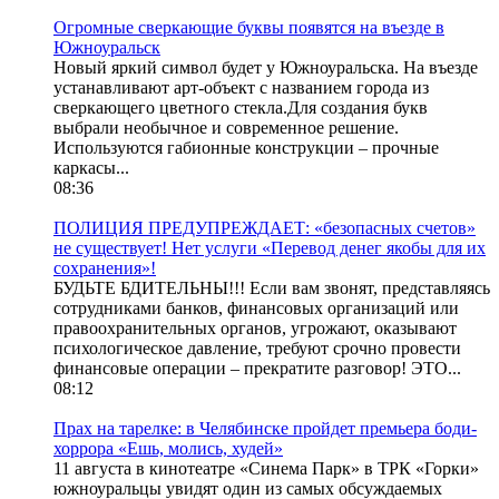
Огромные сверкающие буквы появятся на въезде в
Южноуральск
Новый яркий символ будет у Южноуральска. На въезде
устанавливают арт-объект с названием города из
сверкающего цветного стекла.Для создания букв
выбрали необычное и современное решение.
Используются габионные конструкции – прочные
каркасы...
08:36
ПОЛИЦИЯ ПРЕДУПРЕЖДАЕТ: «безопасных счетов»
не существует! Нет услуги «Перевод денег якобы для их
сохранения»!
БУДЬТЕ БДИТЕЛЬНЫ!!! Если вам звонят, представляясь
сотрудниками банков, финансовых организаций или
правоохранительных органов, угрожают, оказывают
психологическое давление, требуют срочно провести
финансовые операции – прекратите разговор! ЭТО...
08:12
Прах на тарелке: в Челябинске пройдет премьера боди-
хоррора «Ешь, молись, худей»
11 августа в кинотеатре «Синема Парк» в ТРК «Горки»
южноуральцы увидят один из самых обсуждаемых