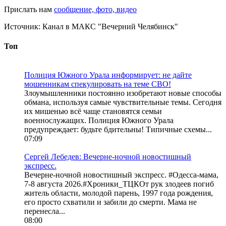
Прислать нам
сообщение, фото, видео
Источник:
Канал в МАКС "Вечерний Челябинск"
Топ
Полиция Южного Урала информирует: не дайте
мошенникам спекулировать на теме СВО!
Злоумышленники постоянно изобретают новые способы
обмана, используя самые чувствительные темы. Сегодня
их мишенью всё чаще становятся семьи
военнослужащих. Полиция Южного Урала
предупреждает: будьте бдительны! Типичные схемы...
07:09
Сергей Лебедев: Вечерне-ночной новостишный
экспресс.
Вечерне-ночной новостишный экспресс. #Одесса-мама,
7-8 августа 2026.#Хроники_ТЦКОт рук злодеев погиб
житель области, молодой парень, 1997 года рождения,
его просто схватили и забили до смерти. Мама не
перенесла...
08:00