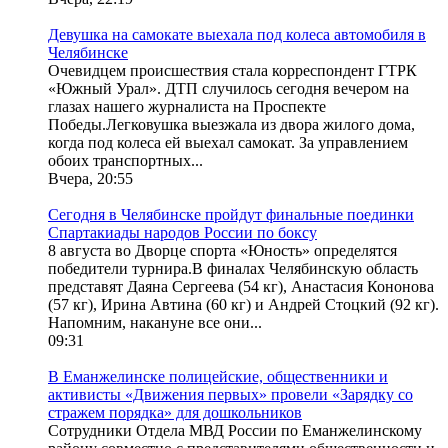
Девушка на самокате выехала под колеса автомобиля в
Челябинске
Очевидцем происшествия стала корреспондент ГТРК
«Южный Урал». ДТП случилось сегодня вечером на
глазах нашего журналиста на Проспекте
Победы.Легковушка выезжала из двора жилого дома,
когда под колеса ей выехал самокат. За управлением
обоих транспортных...
Вчера, 20:55
Сегодня в Челябинске пройдут финальные поединки
Спартакиады народов России по боксу
8 августа во Дворце спорта «Юность» определятся
победители турнира.В финалах Челябинскую область
представят Даяна Сергеева (54 кг), Анастасия Кононова
(57 кг), Ирина Автина (60 кг) и Андрей Стоцкий (92 кг).
Напомним, накануне все они...
09:31
В Еманжелинске полицейские, общественники и
активисты «Движения первых» провели «Зарядку со
стражем порядка» для дошкольников
Сотрудники Отдела МВД России по Еманжелинскому