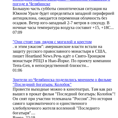
погоде в Челябинске
Большую часть субботы синоптическая ситуация на
Южном Урале будет определяться западной периферией
антициклона, ожидается переменная облачность без
осадков. Ветер юго-западный 2-7 метров в секунду. В
ночные часы температура воздуха составит +15, +18С...
07:09
"Они стоят там, рядом с могилой и крестом
. и этим ужасом": американские власти встали на
защиту русского православного монастыря в США,
пишет Heartland News.Речь идёт о Свято-Троицком
монастыре РПЦЗ в Нью-Йорке. По проекту компании
Terra-Gen, в непосредственной близости...
01:06
Зрители из Челябинска поделились мнением о фильме
"Последний богатырь: Колобок"
Провести выходные можно в кинотеатрах. Там как раз
вышел в прокат фильм "Последний богатырь: Колобок"!
Он снят при участии телеканала "Россия".Это история
самого харизматичного и единственного
хлебобулочного жителя вселенной "Последнего
богатыря"....
Вчера, 22:19