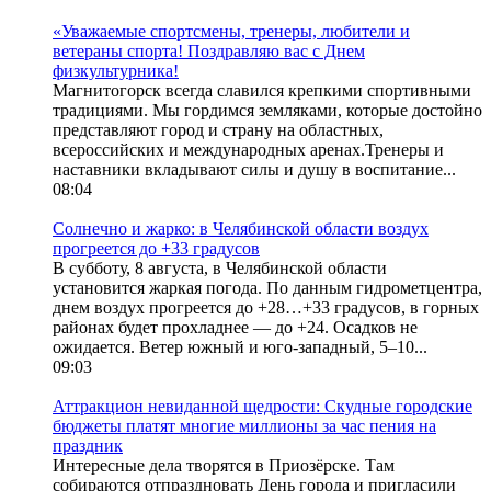
«Уважаемые спортсмены, тренеры, любители и
ветераны спорта! Поздравляю вас с Днем
физкультурника!
Магнитогорск всегда славился крепкими спортивными
традициями. Мы гордимся земляками, которые достойно
представляют город и страну на областных,
всероссийских и международных аренах.Тренеры и
наставники вкладывают силы и душу в воспитание...
08:04
Солнечно и жарко: в Челябинской области воздух
прогреется до +33 градусов
В субботу, 8 августа, в Челябинской области
установится жаркая погода. По данным гидрометцентра,
днем воздух прогреется до +28…+33 градусов, в горных
районах будет прохладнее — до +24. Осадков не
ожидается. Ветер южный и юго-западный, 5–10...
09:03
Аттракцион невиданной щедрости: Скудные городские
бюджеты платят многие миллионы за час пения на
праздник
Интересные дела творятся в Приозёрске. Там
собираются отпраздновать День города и пригласили