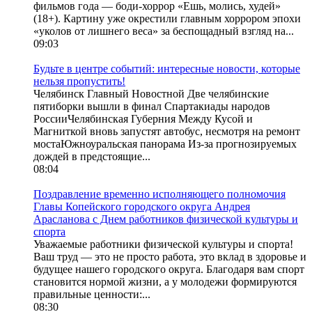
фильмов года — боди-хоррор «Ешь, молись, худей»
(18+). Картину уже окрестили главным хоррором эпохи
«уколов от лишнего веса» за беспощадный взгляд на...
09:03
Будьте в центре событий: интересные новости, которые
нельзя пропустить!
Челябинск Главный Новостной Две челябинские
пятиборки вышли в финал Спартакиады народов
РоссииЧелябинская Губерния Между Кусой и
Магниткой вновь запустят автобус, несмотря на ремонт
мостаЮжноуральская панорама Из-за прогнозируемых
дождей в предстоящие...
08:04
Поздравление временно исполняющего полномочия
Главы Копейского городского округа Андрея
Арасланова с Днем работников физической культуры и
спорта
Уважаемые работники физической культуры и спорта!
Ваш труд — это не просто работа, это вклад в здоровье и
будущее нашего городского округа. Благодаря вам спорт
становится нормой жизни, а у молодежи формируются
правильные ценности:...
08:30