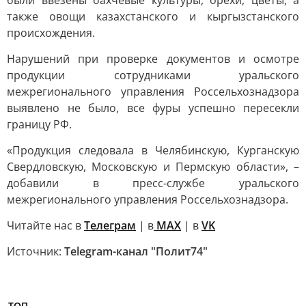
были ввезены бахчевые культуры, орехи, цветы, а
также овощи казахстанского и кыргызстанского
происхождения.
Нарушений при проверке документов и осмотре
продукции сотрудниками уральского
межрегионального управления Россельхознадзора
выявлено не было, все фуры успешно пересекли
границу РФ.
«Продукция следовала в Челябинскую, Курганскую
Свердловскую, Московскую и Пермскую области», –
добавили в пресс-службе уральского
межрегионального управления Россельхознадзора.
Читайте нас в
Телеграм
| в
MAX
| в
VK
Источник:
Telegram-канал "Полит74"
ТОП