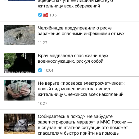
аферисты чуть не лишили местную
жительницу всех сбережений
10:51
Челябинцев предупредили о риске
заражения опасными инфекциями от мух
11:27
Врач медвзвода спас жизни двух
военнослужащих, рискуя собой
10:04
Не верьте «проверке электросчетчиков»:
новый вид мошенничества лишил
жительницу Снежинска всех накоплений
10:27
Собираетесь в поход? Не забудьте
зарегистрировать маршрут в МЧС России —
в случае нештатной ситуации это поможет
спасателям быстро прийти на помощь