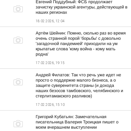
Евгений Поддубный: ФСБ продолжает
зачистку украинской агентуры, действующей в
наших регионах
18.02.2026, 12:04
Артём Шейнин: Помню, сколько раз во время
очень странной порой 'борьбы' с довольно
'загадочной пандемией' приходили на ум
крылатые слова 'кому война - кому мать
родна'
17.02.2026, 19:15
Андрей Филатов: Так что речь уже идет не
просто о поддержке малого бизнеса, а о
защите суверенитета страны (и дохода
наших безосов тамбовского, челябинского и
стерлитамакского разливов)
17.02.2026, 15:10
Григорий Кубатьян: Замечательная
писательница Валерия Троицкая пишет о
моем вчерашнем выступлении