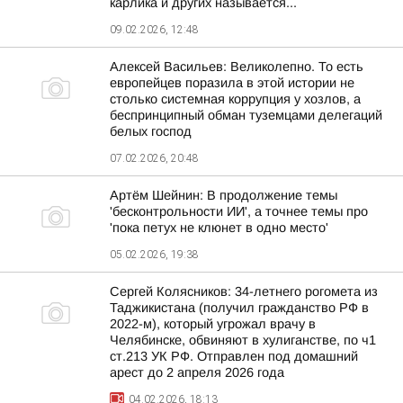
карлика и других называется...
09.02.2026, 12:48
Алексей Васильев: Великолепно. То есть
европейцев поразила в этой истории не
столько системная коррупция у хозлов, а
беспринципный обман туземцами делегаций
белых господ
07.02.2026, 20:48
Артём Шейнин: В продолжение темы
'бесконтрольности ИИ', а точнее темы про
'пока петух не клюнет в одно место'
05.02.2026, 19:38
Сергей Колясников: 34-летнего рогомета из
Таджикистана (получил гражданство РФ в
2022-м), который угрожал врачу в
Челябинске, обвиняют в хулиганстве, по ч1
ст.213 УК РФ. Отправлен под домашний
арест до 2 апреля 2026 года
04.02.2026, 18:13