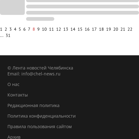
1
2
3
4
5
6
7
8
9
10
11
12
13
14
15
16
17
18
19
20
21
22
...
31
© Лента новостей Челябинска
Email:
info@chel-news.ru
О нас
Контакты
Редакционная политика
Политика конфиденциальности
Правила пользования сайтом
Архив