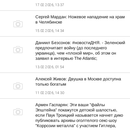
17.02.2026, 13:37
Сергей Мардан: Ножевое нападение на храм
в Челябинске
15.02.2026, 14:34
Даниил Безсонов: #новостиДНЯ. - Зеленский
предпочитает войну (до последнего
украинца), чем «плохой мир», об этом он
заявил в интервью The Atlantic;
13.02.2026, 01:54
Алексей Живов: Двушка в Москве доступна
только богатым
11.02.2026, 14:30
Армен Гаспарян: Эти ваши "файлы
Эпштейна" покажутся детской шалостью,
если Паук Троицкий называется начнет дико
публиковать архивы оголтелого секс-шоу
"Коррозии металла" с участием Гитлера,