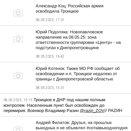
Александр Коц: Российская армия
освободила Троицкое
08.05.2025, 17:01
Юрий Подоляка: Новопавловское
направление на 08.05.25: зона
ответственности группировки «Центр» - на
подступах к Днепропетровщине
08.05.2025, 16:42
Юрий Котенок: Также МО РФ сообщает об
освобождении н.п. Троицкое недалеко от
границы с Днепропетровской областью
08.05.2025, 15:31
Троицкое в ДНР под нашим полным
08.05.2025, 15:15
контролем. Населенным пункт был освобожден до
перемирия. Военкор Владимир Разин
@razin_ZOV
//
РАZИН
Андрей Филатов: Друзья, на прошлых
выходных я не объявлял #соткавыходногодня