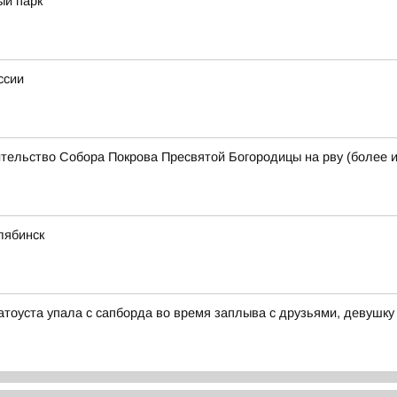
ый парк
ссии
ительство Собора Покрова Пресвятой Богородицы на рву (более 
лябинск
тоуста упала с сапборда во время заплыва с друзьями, девушку