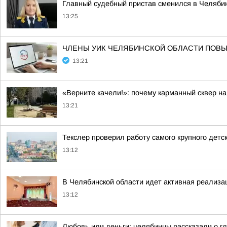
Главный судебный пристав сменился в Челяби
13:25
ЧЛЕНЫ УИК ЧЕЛЯБИНСКОЙ ОБЛАСТИ ПОВ
13:21
«Верните качели!»: почему карманный сквер н
13:21
Текслер проверил работу самого крупного детс
13:12
В Челябинской области идет активная реализа
13:12
Любовь или деньги: челябинцы рассказали о г