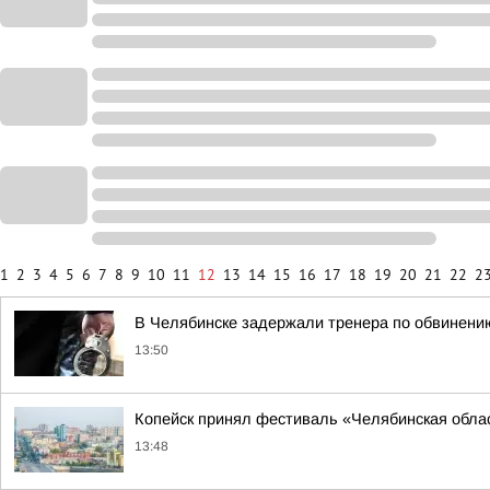
1
2
3
4
5
6
7
8
9
10
11
12
13
14
15
16
17
18
19
20
21
22
2
В Челябинске задержали тренера по обвинени
13:50
Копейск принял фестиваль «Челябинская обла
13:48