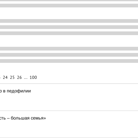
3
24
25
26
...
100
ю в педофилии
сть – большая семья»