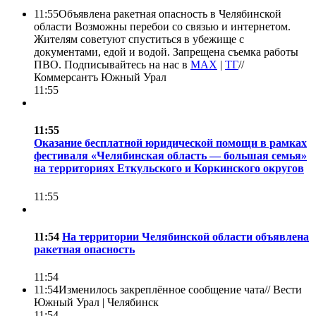
11:55
Объявлена ракетная опасность в Челябинской
области Возможны перебои со связью и интернетом.
Жителям советуют спуститься в убежище с
документами, едой и водой. Запрещена съемка работы
ПВО. Подписывайтесь на нас в
MAХ
|
ТГ
//
Коммерсантъ Южный Урал
11:55
11:55
Оказание бесплатной юридической помощи в рамках
фестиваля «Челябинская область — большая семья»
на территориях Еткульского и Коркинского округов
11:55
11:54
На территории Челябинской области объявлена
ракетная опасность
11:54
11:54
Изменилось закреплённое сообщение чата//
Вести
Южный Урал | Челябинск
11:54