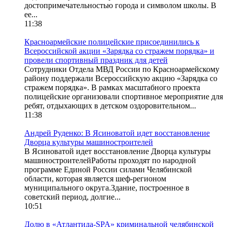
достопримечательностью города и символом школы. В
ее...
11:38
Красноармейские полицейские присоединились к
Всероссийской акции «Зарядка со стражем порядка» и
провели спортивный праздник для детей
Сотрудники Отдела МВД России по Красноармейскому
району поддержали Всероссийскую акцию «Зарядка со
стражем порядка». В рамках масштабного проекта
полицейские организовали спортивное мероприятие для
ребят, отдыхающих в детском оздоровительном...
11:38
Андрей Руденко: В Ясиноватой идет восстановление
Дворца культуры машиностроителей
В Ясиноватой идет восстановление Дворца культуры
машиностроителейРаботы проходят по народной
программе Единой России силами Челябинской
области, которая является шеф-регионом
муниципального округа.Здание, построенное в
советский период, долгие...
10:51
Долю в «Атлантида-SPA» криминальной челябинской