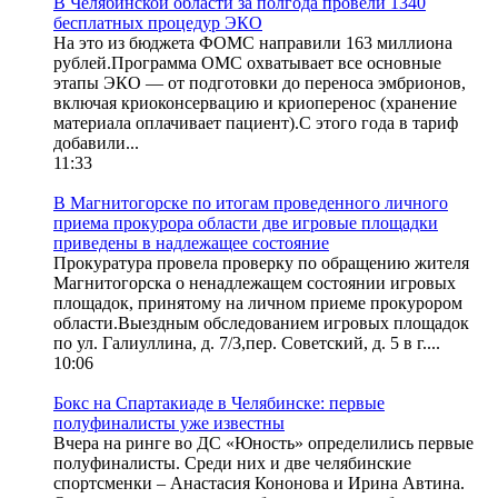
В Челябинской области за полгода провели 1340
бесплатных процедур ЭКО
На это из бюджета ФОМС направили 163 миллиона
рублей.Программа ОМС охватывает все основные
этапы ЭКО — от подготовки до переноса эмбрионов,
включая криоконсервацию и криоперенос (хранение
материала оплачивает пациент).С этого года в тариф
добавили...
11:33
В Магнитогорске по итогам проведенного личного
приема прокурора области две игровые площадки
приведены в надлежащее состояние
Прокуратура провела проверку по обращению жителя
Магнитогорска о ненадлежащем состоянии игровых
площадок, принятому на личном приеме прокурором
области.Выездным обследованием игровых площадок
по ул. Галиуллина, д. 7/3,пер. Советский, д. 5 в г....
10:06
Бокс на Спартакиаде в Челябинске: первые
полуфиналисты уже известны
Вчера на ринге во ДС «Юность» определились первые
полуфиналисты. Среди них и две челябинские
спортсменки – Анастасия Кононова и Ирина Автина.