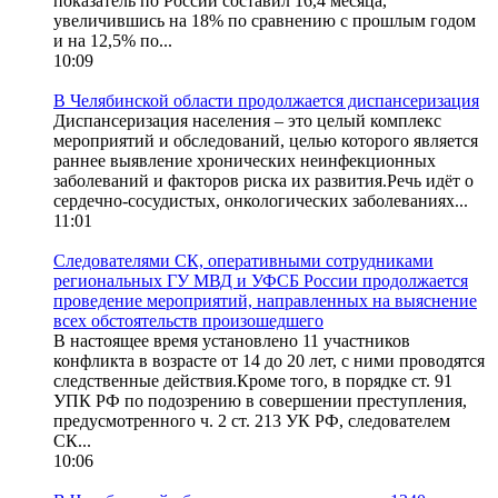
показатель по России составил 16,4 месяца,
увеличившись на 18% по сравнению с прошлым годом
и на 12,5% по...
10:09
В Челябинской области продолжается диспансеризация
Диспансеризация населения – это целый комплекс
мероприятий и обследований, целью которого является
раннее выявление хронических неинфекционных
заболеваний и факторов риска их развития.Речь идёт о
сердечно-сосудистых, онкологических заболеваниях...
11:01
Следователями СК, оперативными сотрудниками
региональных ГУ МВД и УФСБ России продолжается
проведение мероприятий, направленных на выяснение
всех обстоятельств произошедшего
В настоящее время установлено 11 участников
конфликта в возрасте от 14 до 20 лет, с ними проводятся
следственные действия.Кроме того, в порядке ст. 91
УПК РФ по подозрению в совершении преступления,
предусмотренного ч. 2 ст. 213 УК РФ, следователем
СК...
10:06