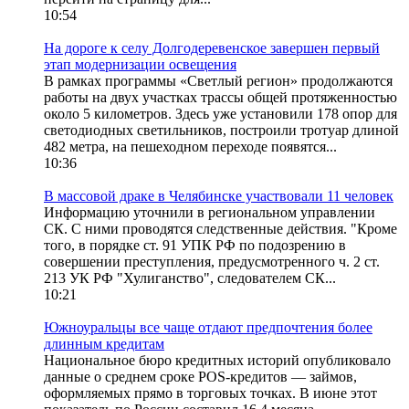
10:54
На дороге к селу Долгодеревенское завершен первый
этап модернизации освещения
В рамках программы «Светлый регион» продолжаются
работы на двух участках трассы общей протяженностью
около 5 километров. Здесь уже установили 178 опор для
светодиодных светильников, построили тротуар длиной
482 метра, на пешеходном переходе появятся...
10:36
В массовой драке в Челябинске участвовали 11 человек
Информацию уточнили в региональном управлении
СК. С ними проводятся следственные действия. "Кроме
того, в порядке ст. 91 УПК РФ по подозрению в
совершении преступления, предусмотренного ч. 2 ст.
213 УК РФ "Хулиганство", следователем СК...
10:21
Южноуральцы все чаще отдают предпочтения более
длинным кредитам
Национальное бюро кредитных историй опубликовало
данные о среднем сроке POS-кредитов — займов,
оформляемых прямо в торговых точках. В июне этот