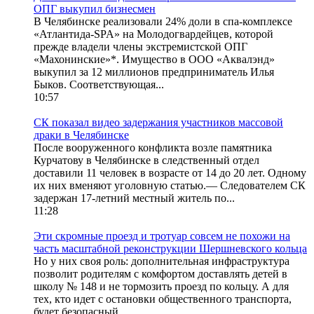
ОПГ выкупил бизнесмен
В Челябинске реализовали 24% доли в спа-комплексе
«Атлантида-SPA» на Молодогвардейцев, которой
прежде владели члены экстремистской ОПГ
«Махонинские»*. Имущество в ООО «Аквалэнд»
выкупил за 12 миллионов предприниматель Илья
Быков. Соответствующая...
10:57
СК показал видео задержания участников массовой
драки в Челябинске
После вооруженного конфликта возле памятника
Курчатову в Челябинске в следственный отдел
доставили 11 человек в возрасте от 14 до 20 лет. Одному
их них вменяют уголовную статью.— Следователем СК
задержан 17-летний местный житель по...
11:28
Эти скромные проезд и тротуар совсем не похожи на
часть масштабной реконструкции Шершневского кольца
Но у них своя роль: дополнительная инфраструктура
позволит родителям с комфортом доставлять детей в
школу № 148 и не тормозить проезд по кольцу. А для
тех, кто идет с остановки общественного транспорта,
будет безопасный...