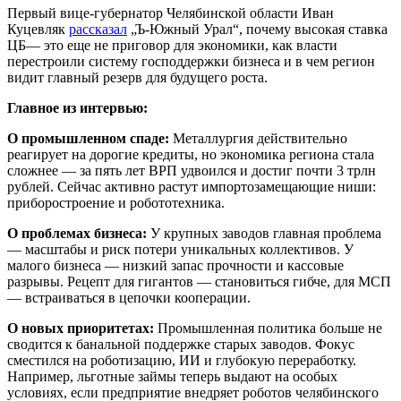
Первый вице-губернатор Челябинской области Иван
Куцевляк
рассказал
„Ъ-Южный Урал“, почему высокая ставка
ЦБ— это еще не приговор для экономики, как власти
перестроили систему господдержки бизнеса и в чем регион
видит главный резерв для будущего роста.
Главное из интервью:
О промышленном спаде:
Металлургия действительно
реагирует на дорогие кредиты, но экономика региона стала
сложнее — за пять лет ВРП удвоился и достиг почти 3 трлн
рублей. Сейчас активно растут импортозамещающие ниши:
приборостроение и робототехника.
О проблемах бизнеса:
У крупных заводов главная проблема
— масштабы и риск потери уникальных коллективов. У
малого бизнеса — низкий запас прочности и кассовые
разрывы. Рецепт для гигантов — становиться гибче, для МСП
— встраиваться в цепочки кооперации.
О новых приоритетах:
Промышленная политика больше не
сводится к банальной поддержке старых заводов. Фокус
сместился на роботизацию, ИИ и глубокую переработку.
Например, льготные займы теперь выдают на особых
условиях, если предприятие внедряет роботов челябинского