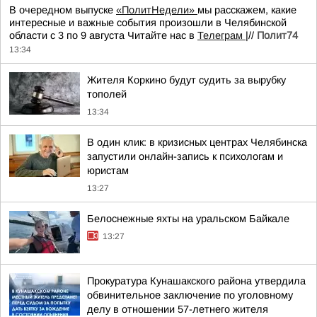
В очередном выпуске
«ПолитНедели»
мы расскажем, какие
интересные и важные события произошли в Челябинской
области с 3 по 9 августа Читайте нас в
Телеграм
|//
Полит74
13:34
Жителя Коркино будут судить за вырубку
тополей
13:34
В один клик: в кризисных центрах Челябинска
запустили онлайн-запись к психологам и
юристам
13:27
Белоснежные яхты на уральском Байкале
13:27
Прокуратура Кунашакского района утвердила
обвинительное заключение по уголовному
делу в отношении 57-летнего жителя