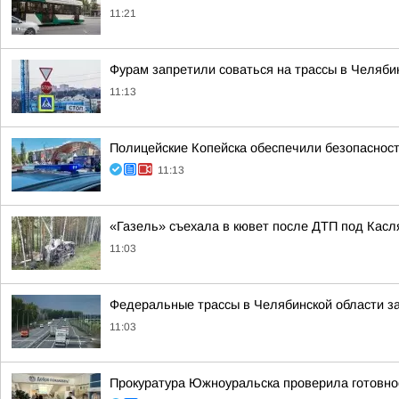
11:21
Фурам запретили соваться на трассы в Челяби
11:13
Полицейские Копейска обеспечили безопаснос
11:13
«Газель» съехала в кювет после ДТП под Касл
11:03
Федеральные трассы в Челябинской области з
11:03
Прокуратура Южноуральска проверила готовнос