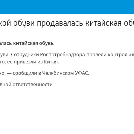
кой обуви продавалась китайская об
алась китайская обувь
буви. Сотрудники Роспотребнадзора провели контрольны
го, ее привезли из Китая.
о, — сообщили в Челябинском УФАС.
ивной ответственности