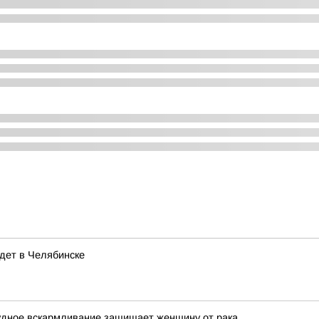
дет в Челябинске
удное вскармливание защищает женщину от рака