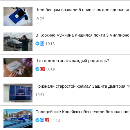
Челябинцам назвали 5 привычек для здоровья
09:24
В Коркино мужчина лишился почти 3 миллионов
10:13
Что должен знать каждый родитель?
10:09
Признали старостой храма? Защита Дмитрия Фе
10:51
Полицейские Копейска обеспечили безопаснос
11:13