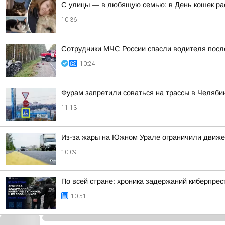
С улицы — в любящую семью: в День кошек рас
10:36
Сотрудники МЧС России спасли водителя пос
10:24
Фурам запретили соваться на трассы в Челяби
11:13
Из-за жары на Южном Урале ограничили движе
10:09
По всей стране: хроника задержаний киберпрес
10:51