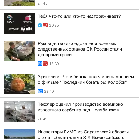
21:43
Тебя что-то или кто-то настораживает?
20:25
Руководство и следователи военных
следственных органов СК России стали
донорами крови
18:39
Зрители из Челябинска поделились мнением
о фильме "Последний богатырь: Колобок"
22:19
Текслер оценил производство всемирно
известного сорбента под Челябинском
20:42
Инспекторы ГИМС из Саратовской области
стали победителями XIX Всероссийского