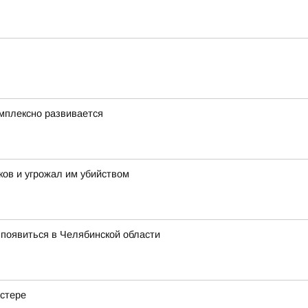
мплексно развивается
ов и угрожал им убийством
появиться в Челябинской области
астере