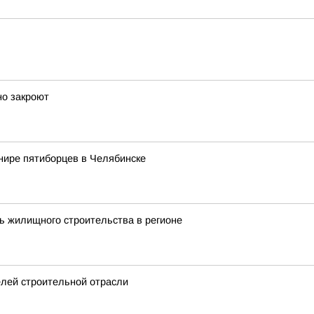
но закроют
нире пятиборцев в Челябинске
ь жилищного строительства в регионе
елей строительной отрасли