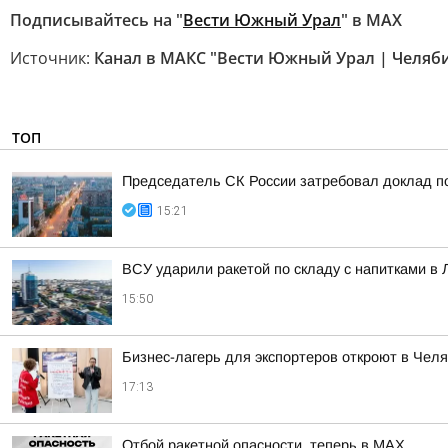
Подписывайтесь на "
Вести Южный Урал
" в MAХ
Источник:
Канал в МАКС "Вести Южный Урал | Челяб
ТОП
Председатель СК России затребовал доклад по
15:21
ВСУ ударили ракетой по складу с напитками в 
15:50
Бизнес-лагерь для экспортеров откроют в Челя
17:13
Отбой ракетной опасности. теперь в MAX