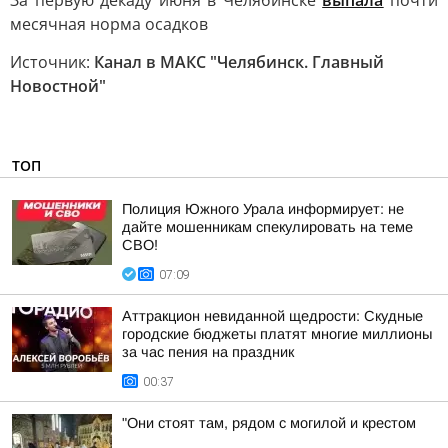
За первую декаду июня в Челябинске
выпала
почти
месячная норма осадков
Источник:
Канал в МАКС "Челябинск. Главный
Новостной"
ТОП
Полиция Южного Урала информирует: не
дайте мошенникам спекулировать на теме
СВО!
07:09
Аттракцион невиданной щедрости: Скудные
городские бюджеты платят многие миллионы
за час пения на праздник
00:37
"Они стоят там, рядом с могилой и крестом