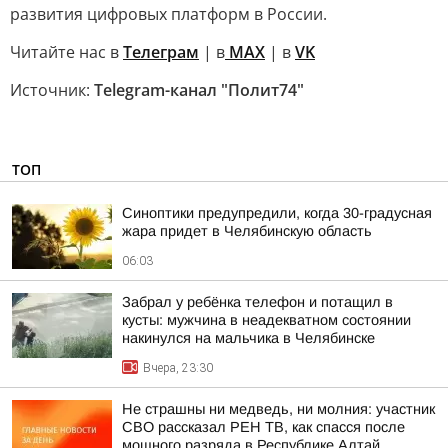
развития цифровых платформ в России.
Читайте нас в
Телеграм
| в
MAX
| в
VK
Источник:
Telegram-канал "Полит74"
ТОП
Синоптики предупредили, когда 30-градусная
жара придет в Челябинскую область
06:03
Забрал у ребёнка телефон и потащил в
кусты: мужчина в неадекватном состоянии
накинулся на мальчика в Челябинске
Вчера, 23:30
Не страшны ни медведь, ни молния: участник
СВО рассказал РЕН ТВ, как спасся после
мощного разряда в Республике Алтай