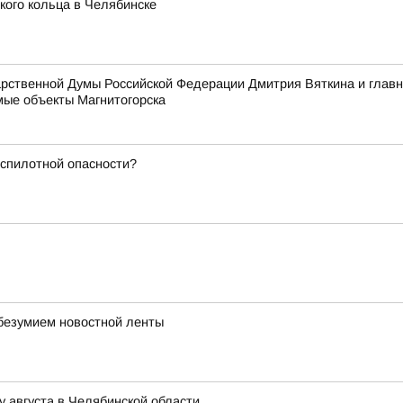
ого кольца в Челябинске
дарственной Думы Российской Федерации Дмитрия Вяткина и гла
ые объекты Магнитогорска
еспилотной опасности?
я
 безумием новостной ленты
у августа в Челябинской области