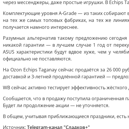
через мессенджеры, даже простые игрушки. В Echips Ta
Комплектующие уровня A-Grade — из таких собирают вс
на тех же самых топовых фабриках, на тех же лини
получается намного интереснее.
Разумных альтернатив такому предложению сегодня п
никакой гарантии — в лучшем случае 1 год от перек
ASUS характеристики будут вдвое хуже, чем у челяб
официально не поставляются.
На Ozon Echips Taganay сейчас продаётся за 26 000 руб
доставкой и 3-летней продлённой гарантией — предло
WB сейчас активно тестирует эффективность жёсткого
Сообщается, что в продажу поступила ограниченная па
Будет ли продолжение акции — не уточняется.
В общем, учитывая приближающиеся праздники, есть 
Источник:
Telegram-канал "Сладков+"