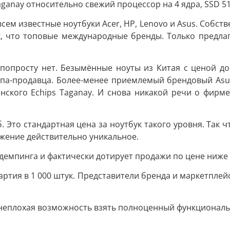
ganay относительно свежий процессор на 4 ядра, SSD 512
ем известные ноутбуки Acer, HP, Lenovo и Asus. Собств
ях, что топовые международные бренды. Только предла
опросту нет. Безымённые ноуты из Китая с ценой до 2
упа-продавца. Более-менее приемлемый брендовый Asus
инского Echips Taganay. И снова никакой речи о фирм
. Это стандартная цена за ноутбук такого уровня. Так ч
жение действительно уникальное.
 демпинга и фактически дотирует продажи по цене ниж
ртия в 1 000 штук. Представители бренда и маркетплей
неплохая возможность взять полноценный функциональ