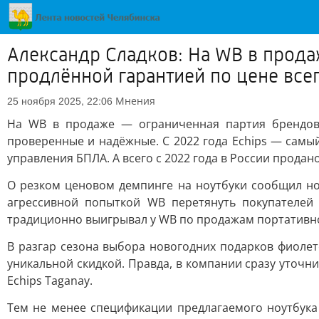
Александр Сладков: На WB в прода
продлённой гарантией по цене все
Мнения
25 ноября 2025, 22:06
На WB в продаже — ограниченная партия брендовы
проверенные и надёжные. С 2022 года Echips — сам
управления БПЛА. А всего с 2022 года в России прода
О резком ценовом демпинге на ноутбуки сообщил н
агрессивной попыткой WB перетянуть покупателей
традиционно выигрывал у WB по продажам портативно
В разгар сезона выбора новогодних подарков фиоле
уникальной скидкой. Правда, в компании сразу уточн
Echips Taganay.
Тем не менее спецификации предлагаемого ноутбука