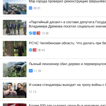
Мэр города проверил реконструкцию Шершнёвск
09:01
«Партийный десант» в составе депутата Госу
Владимира Дремова посетил социально значим
13:38
РСЧС Челябинская область: Что делать при б
08:45
Пьяный пенсионер сбил дерево и перевернулс
11:39
И снова стендаперы выходят на тропу войны с
12:13
Более 500 пар сыграют свадьбу в красивую дат