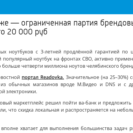
же — ограниченная партия брендовы
го 20 000 руб
х ноутбуков с 3-летней продлённой гарантией по це
ый популярный ноутбук на фронтах СВО, активно приме
но больше четверти миллиона ноутов челябинского брен
овостной
портал Readovka.
Значительное (на 25–30%) 
 из обычных магазинов вроде М.Видео и DNS и с дру
й электроники.
товый маркетплейс решил пойти ва-банк и предложить
или, что скидка локальная и распространяется на неб
 вполне хватает для выполнения большинства задач ря